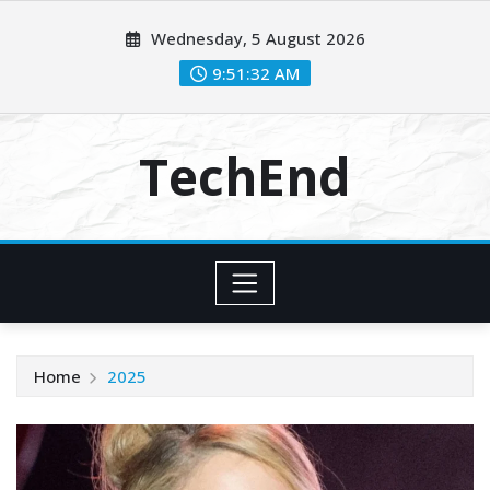
Skip
Wednesday, 5 August 2026
to
content
9:51:33 AM
TechEnd
Home
2025