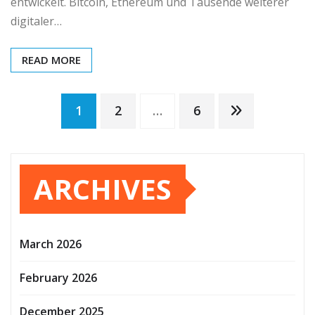
entwickelt. Bitcoin, Ethereum und Tausende weiterer
digitaler…
READ MORE
Posts
1
2
…
6
pagination
ARCHIVES
March 2026
February 2026
December 2025