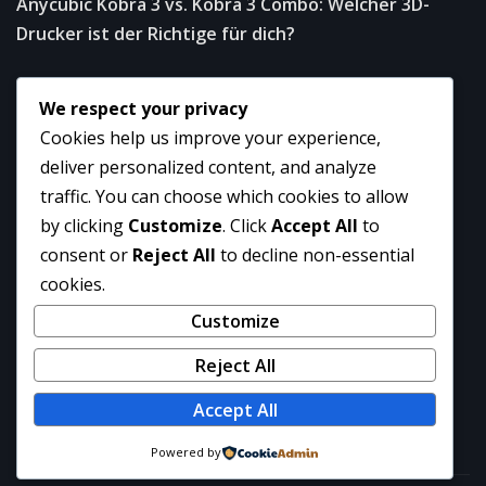
Anycubic Kobra 3 vs. Kobra 3 Combo: Welcher 3D-
Drucker ist der Richtige für dich?
Important Links
We respect your privacy
Cookies help us improve your experience,
Datenschutzrichtlinie
deliver personalized content, and analyze
traffic. You can choose which cookies to allow
Geschäftsbedingungen
by clicking
Customize
. Click
Accept All
to
consent or
Reject All
to decline non-essential
Kontaktieren Sie uns
cookies.
Schreib für uns
Customize
Über uns
Reject All
Accept All
Powered by