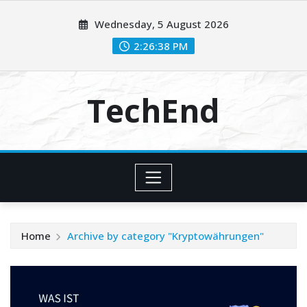
Skip
Wednesday, 5 August 2026
to
content
2:26:38 PM
TechEnd
Home
Archive by category "Kryptowährungen"