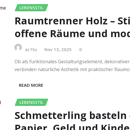
LEBENSSTIL
Raumtrenner Holz – Sti
offene Räume und mo
ac1tu
Nov 13, 2025
0
Ob als funktionales Gestaltungselement, dekorative
verbinden natürliche Ästhetik mit praktischer Raumor
READ MORE
LEBENSSTIL
Schmetterling basteln 
Papier, Geld und Kinde