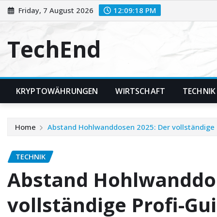
Skip
Friday, 7 August 2026
12:09:19 PM
to
content
TechEnd
KRYPTOWÄHRUNGEN
WIRTSCHAFT
TECHNIK
Home
Abstand Hohlwanddosen 2025: Der vollständige P
TECHNIK
Abstand Hohlwanddos
vollständige Profi-Gu