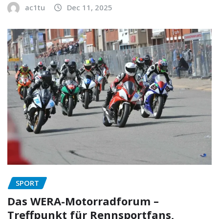
ac1tu
Dec 11, 2025
SPORT
Das WERA-Motorradforum –
Treffpunkt für Rennsportfans,