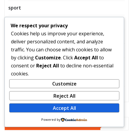
sport
Technik
We respect your privacy
Cookies help us improve your experience,
Tier
deliver personalized content, and analyze
traffic. You can choose which cookies to allow
Uncategorized
by clicking
Customize
. Click
Accept All
to
Unterhaltung
consent or
Reject All
to decline non-essential
cookies.
Wirtschaft
Customize
Wissenschaft
Reject All
Accept All
Powered by
YOU MAY HAVE MISSED