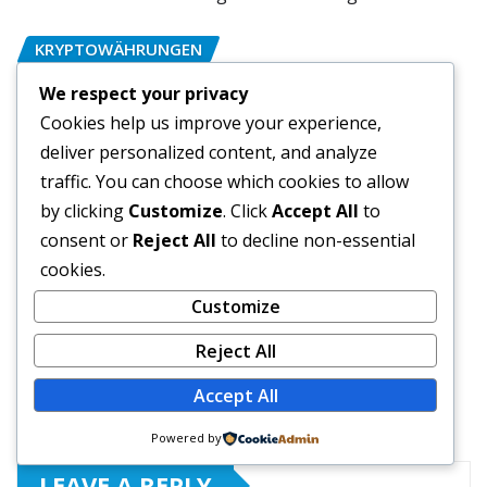
KRYPTOWÄHRUNGEN
Forex Trading für Anfänger – Der
We respect your privacy
umfassende Leitfaden für einen
Cookies help us improve your experience,
erfolgreichen Einstieg
deliver personalized content, and analyze
traffic. You can choose which cookies to allow
ac1tu
Dec 3, 2025
by clicking
Customize
. Click
Accept All
to
consent or
Reject All
to decline non-essential
cookies.
Customize
KRYPTOWÄHRUNGEN
Einführung in das Krypto-Trading
Reject All
Accept All
ac1tu
Dec 3, 2025
Powered by
LEAVE A REPLY