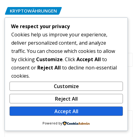
KRYPTOWÄHRUNGEN
Einführung in das Krypto-Trading
We respect your privacy
Cookies help us improve your experience,
ac1tu
Dec 3, 2025
deliver personalized content, and analyze
traffic. You can choose which cookies to allow
LEAVE A REPLY
by clicking
Customize
. Click
Accept All
to
consent or
Reject All
to decline non-essential
cookies.
Your email address will not be published.
Customize
Required fields are marked
*
Reject All
Comment
Accept All
Powered by