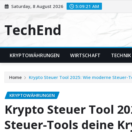
Skip
Saturday, 8 August 2026
5:09:22 AM
to
content
TechEnd
KRYPTOWÄHRUNGEN
WIRTSCHAFT
TECHNIK
Home
Krypto Steuer Tool 2025: Wie moderne Steuer-To
KRYPTOWÄHRUNGEN
Krypto Steuer Tool 2
Steuer-Tools deine Kr