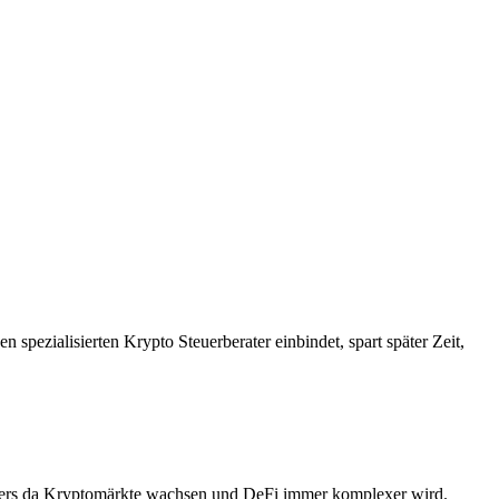
n spezialisierten Krypto Steuerberater einbindet, spart später Zeit,
esonders da Kryptomärkte wachsen und DeFi immer komplexer wird.