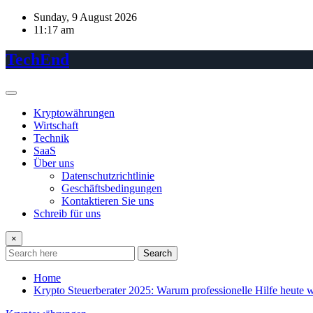
Skip
Sunday, 9 August 2026
to
11:17 am
content
TechEnd
Kryptowährungen
Wirtschaft
Technik
SaaS
Über uns
Datenschutzrichtlinie
Geschäftsbedingungen
Kontaktieren Sie uns
Schreib für uns
×
Search
Home
Krypto Steuerberater 2025: Warum professionelle Hilfe heute wic