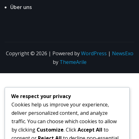
Über uns
Copyright © 2026 | Powered by
WordPress
|
NewsExo
by
ThemeArile
We respect your privacy
Cookies help us improve your experience,
deliver personalized content, and analyze
traffic. You can choose which cookies to allow
by clicking
Customize
. Click
Accept All
to
consent or
Reject All
to decline non-essential