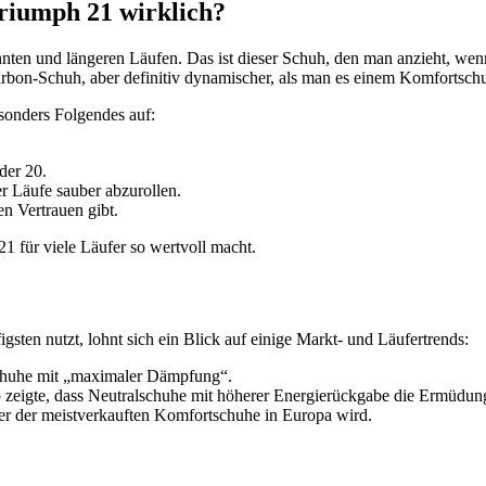
Triumph 21 wirklich?
pannten und längeren Läufen. Das ist dieser Schuh, den man anzieht, we
Carbon-Schuh, aber definitiv dynamischer, als man es einem Komfortsch
sonders Folgendes auf:
der 20.
r Läufe sauber abzurollen.
n Vertrauen gibt.
 21 für viele Läufer so wertvoll macht.
ten nutzt, lohnt sich ein Blick auf einige Markt- und Läufertrends:
 Schuhe mit „maximaler Dämpfung“.
p zeigte, dass Neutralschuhe mit höherer Energierückgabe die Ermüdun
er der meistverkauften Komfortschuhe in Europa wird.