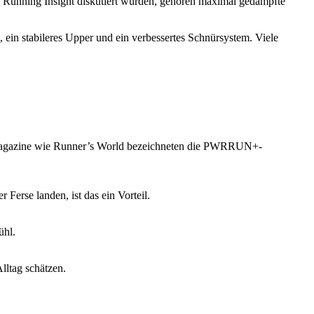
 Running Insight diskutiert wurden, gehören maximal gedämpfte
ein stabileres Upper und ein verbessertes Schnürsystem. Viele
aufmagazine wie Runner’s World bezeichneten die PWRRUN+-
 Ferse landen, ist das ein Vorteil.
ühl.
lltag schätzen.