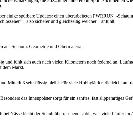
ranchenschätzungen, die 2024 unter anderem in Sport-Fachmedien wie
t.
 aber einige spürbare Updates: einen überarbeiteten PWRRUN+-Schaum, 
hlossener“ – also sicherer und gleichzeitig weicher – anfühlt.
on aus Schaum, Geometrie und Obermaterial.
lebig und fühlt sich auch nach vielen Kilometern noch federnd an. L
f dem Markt.
Mittelfuß sehr flüssig bleibt. Für viele Hobbyläufer, die leicht auf der
sonders das Innenpolster sorgt für ein sanftes, fast slipperartiges Gef
 bei Nässe bleibt der Schuh überraschend stabil, was viele Läufer im A