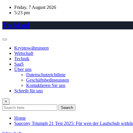
Skip
Friday, 7 August 2026
to
5:23 pm
content
TechEnd
Kryptowährungen
Wirtschaft
Technik
SaaS
Über uns
Datenschutzrichtlinie
Geschäftsbedingungen
Kontaktieren Sie uns
Schreib für uns
×
Search
Home
Saucony Triumph 21 Test 2025: Für wen der Laufschuh wirklich