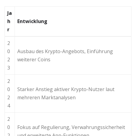
Ja
h
Entwicklung
r
2
0
Ausbau des Krypto-Angebots, Einführung
2
weiterer Coins
3
2
0
Starker Anstieg aktiver Krypto-Nutzer laut
2
mehreren Marktanalysen
4
2
0
Fokus auf Regulierung, Verwahrungssicherheit
2
und erweiterte App-Funktionen