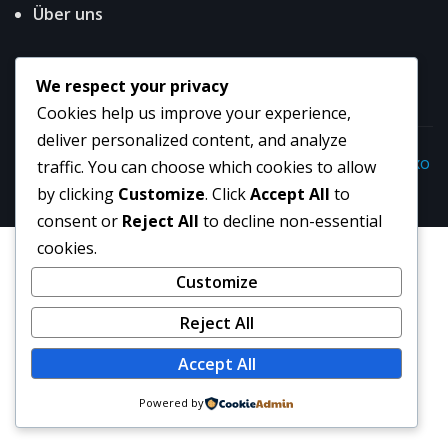
Über uns
We respect your privacy
Cookies help us improve your experience,
deliver personalized content, and analyze
Copyright © 2026 | Powered by
WordPress
|
NewsExo
traffic. You can choose which cookies to allow
by
ThemeArile
by clicking
Customize
. Click
Accept All
to
consent or
Reject All
to decline non-essential
cookies.
Customize
Reject All
Accept All
Powered by