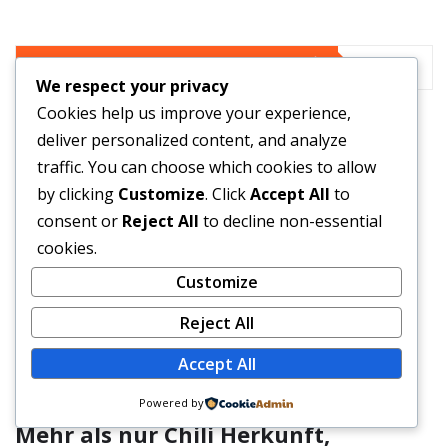
YOU MAY HAVE MISSED
We respect your privacy
Cookies help us improve your experience,
deliver personalized content, and analyze
traffic. You can choose which cookies to allow
WIRTSCHAFT
by clicking
Customize
. Click
Accept All
to
Diese Dufte riechen genauso –
consent or
Reject All
to decline non-essential
Kaufberater 2025-Parfum wie Nivea
cookies.
Customize
ac1tu
Mar 4, 2026
Reject All
Accept All
WIRTSCHAFT
Powered by
Mehr als nur Chili Herkunft,