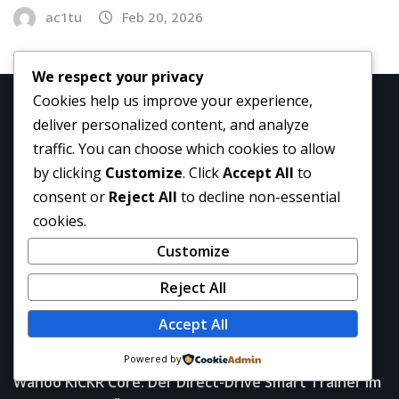
ac1tu
Feb 20, 2026
We respect your privacy
Cookies help us improve your experience,
deliver personalized content, and analyze
Latest Post
traffic. You can choose which cookies to allow
by clicking
Customize
. Click
Accept All
to
Diese Dufte riechen genauso – Kaufberater 2025-
consent or
Reject All
to decline non-essential
Parfum wie Nivea
cookies.
Customize
Mehr als nur Chili Herkunft, Geschmack &
Verwendung-Gochugaru
Reject All
Moderne Streaming-Lösungen mit Cinego – Die
Accept All
digitale Entertainment-Plattform analysiert
Powered by
Wahoo KICKR Core: Der Direct-Drive Smart Trainer im