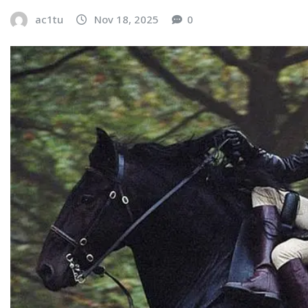
ac1tu
Nov 18, 2025
0