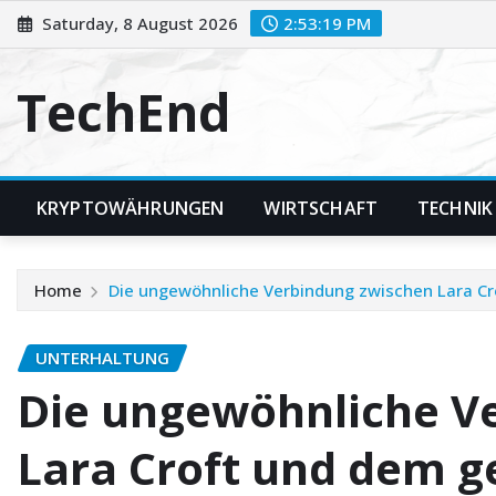
Skip
Saturday, 8 August 2026
2:53:20 PM
to
content
TechEnd
KRYPTOWÄHRUNGEN
WIRTSCHAFT
TECHNIK
Home
Die ungewöhnliche Verbindung zwischen Lara Cr
UNTERHALTUNG
Die ungewöhnliche V
Lara Croft und dem g