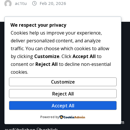
ac1tu
Feb 20, 2026
We respect your privacy
Cookies help us improve your experience,
deliver personalized content, and analyze
Latest Post
traffic. You can choose which cookies to allow
by clicking
Customize
. Click
Accept All
to
Diese Dufte riechen genauso – Kaufberater 2025-
consent or
Reject All
to decline non-essential
Parfum wie Nivea
cookies.
Mehr als nur Chili Herkunft, Geschmack &
Customize
Verwendung-Gochugaru
Reject All
Moderne Streaming-Lösungen mit Cinego – Die
Accept All
digitale Entertainment-Plattform analysiert
Powered by
Wahoo KICKR Core: Der Direct-Drive Smart Trainer im