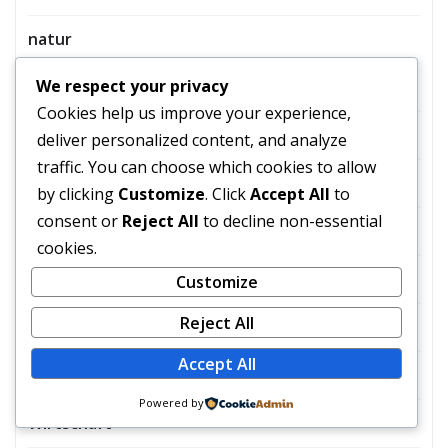
natur
We respect your privacy
SaaS
Cookies help us improve your experience,
SPIELE
deliver personalized content, and analyze
traffic. You can choose which cookies to allow
sport
by clicking
Customize
. Click
Accept All
to
consent or
Reject All
to decline non-essential
Technik
cookies.
Tier
Customize
Reject All
Uncategorized
Accept All
Unterhaltung
Powered by
Wirtschaft